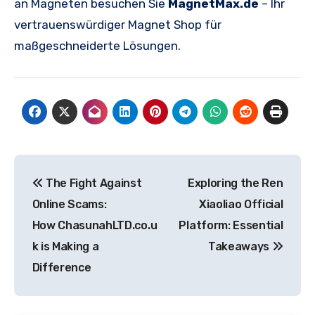
an Magneten besuchen Sie
MagnetMax.de
– Ihr
vertrauenswürdiger Magnet Shop für
maßgeschneiderte Lösungen.
Post
The Fight Against
Exploring the Ren
navigation
Online Scams:
Xiaoliao Official
How ChasunahLTD.co.u
Platform: Essential
k is Making a
Takeaways
Difference