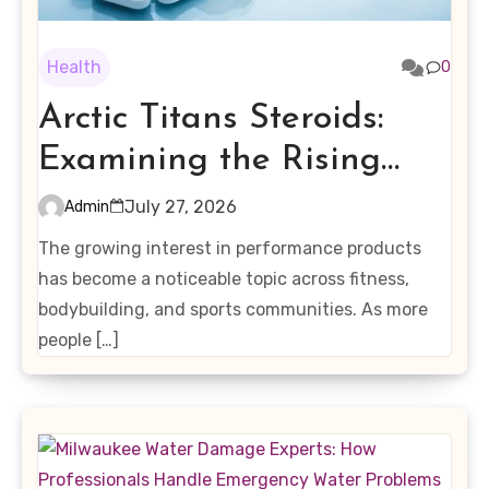
Health
0
Arctic Titans Steroids:
Examining the Rising
Interest in Performance-
July 27, 2026
Admin
Enhancing Products
The growing interest in performance products
has become a noticeable topic across fitness,
bodybuilding, and sports communities. As more
people […]