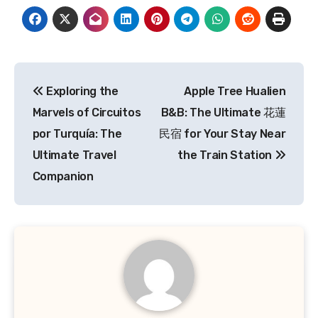
Post
Exploring the
Apple Tree Hualien
navigation
Marvels of Circuitos
B&B: The Ultimate 花蓮
por Turquía: The
民宿 for Your Stay Near
Ultimate Travel
the Train Station
Companion