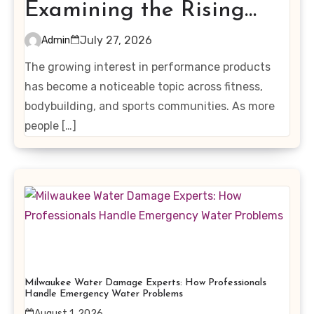
Examining the Rising
Interest in Performance-
July 27, 2026
Admin
Enhancing Products
The growing interest in performance products
has become a noticeable topic across fitness,
bodybuilding, and sports communities. As more
people […]
Milwaukee Water Damage Experts: How Professionals
Handle Emergency Water Problems
August 1, 2026