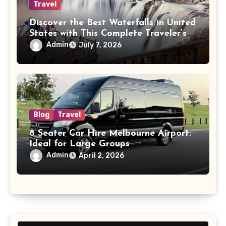
Travel
Discover the Best Waterfalls in United
States with This Complete Traveler’s
Guide
Admin
July 7, 2026
Blog
Travel
8 Seater Car Hire Melbourne Airport:
Ideal for Large Groups
Admin
April 2, 2026