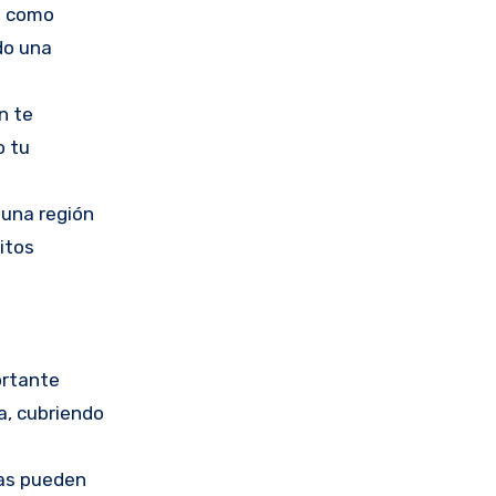
s, como
do una
n te
o tu
 una región
itos
ortante
a, cubriendo
ras pueden