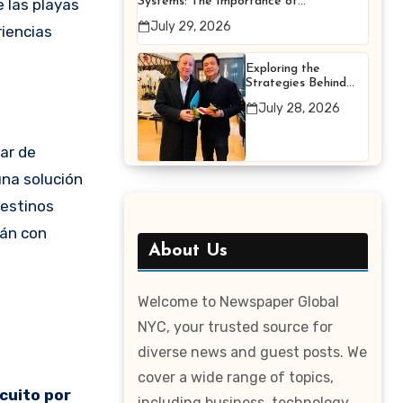
Systems: The Importance of
e las playas
Proper Maintenance for
July 29, 2026
riencias
Better Efficiency
Exploring the
Strategies Behind
Terry Hui’s
July 28, 2026
Professional Career
ar de
una solución
destinos
rán con
About Us
Welcome to Newspaper Global
NYC, your trusted source for
diverse news and guest posts. We
cover a wide range of topics,
rcuito por
including business, technology,