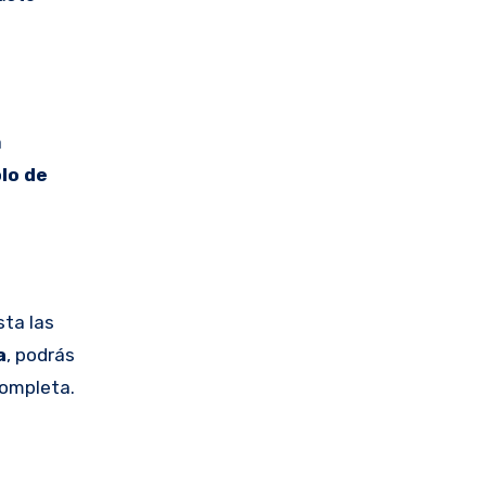
a
lo de
ta las
a
, podrás
completa.