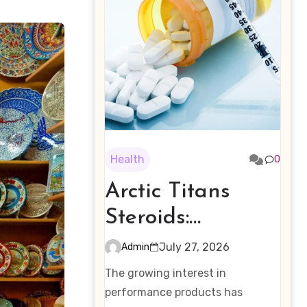
Health
0
Arctic Titans
Steroids:
Examining the
July 27, 2026
Admin
Rising Interest in
The growing interest in
Performance-
performance products has