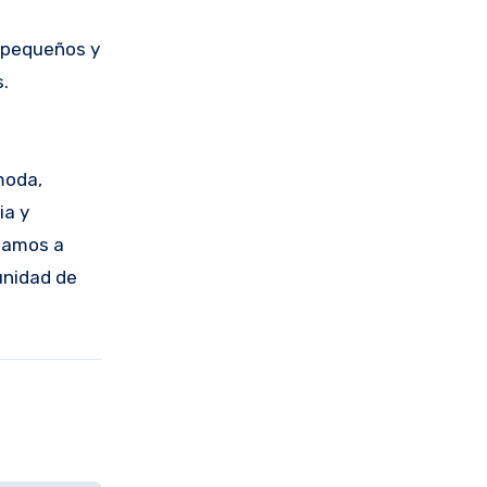
 pequeños y
.
moda,
ia y
itamos a
tunidad de