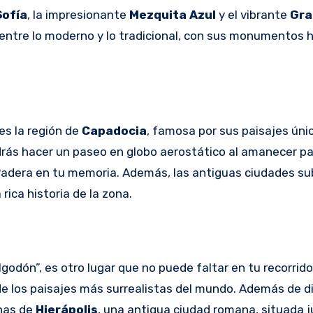
Sofía
, la impresionante
Mezquita Azul
y el vibrante
Gra
 entre lo moderno y lo tradicional, con sus monumentos h
es la región de
Capadocia
, famosa por sus paisajes úni
ás hacer un paseo en globo aerostático al amanecer pa
radera en tu memoria. Además, las antiguas ciudades s
 rica historia de la zona.
lgodón”, es otro lugar que no puede faltar en tu recorrid
de los paisajes más surrealistas del mundo. Además de d
inas de
Hierápolis
, una antigua ciudad romana, situada 