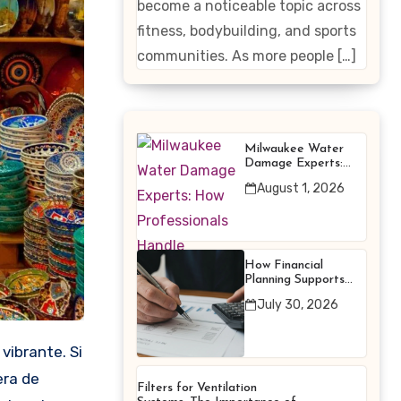
become a noticeable topic across
Enhancing
fitness, bodybuilding, and sports
Products
communities. As more people […]
Milwaukee Water
Damage Experts:
How Professionals
August 1, 2026
Handle Emergency
Water Problems
How Financial
Planning Supports
Better Financial
July 30, 2026
Decisions
era de
Filters for Ventilation