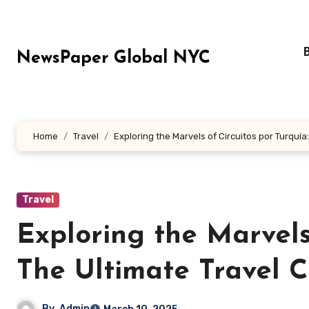
Skip
to
content
NewsPaper Global NYC
Home
Travel
Exploring the Marvels of Circuitos por Turquí
Travel
Exploring the Marvels
The Ultimate Travel 
By
Admin